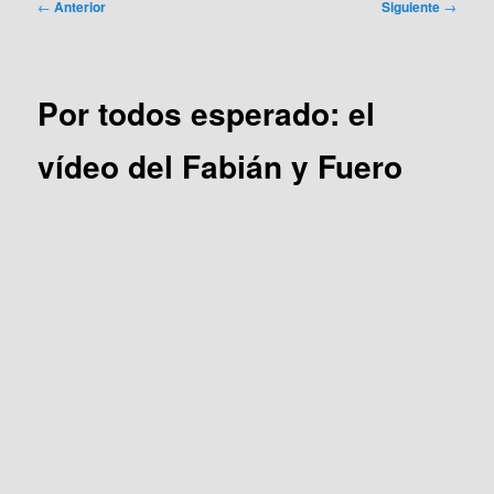
Navegación
←
Anterior
Siguiente
→
de
entradas
Por todos esperado: el
vídeo del Fabián y Fuero